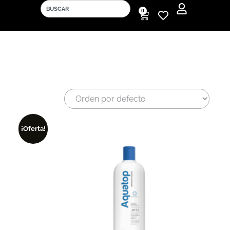
0
Mi cuenta
Mis cupones
¡Oferta!