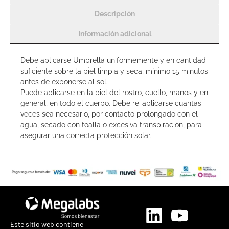
Descripción
Información adicional
Debe aplicarse Umbrella uniformemente y en cantidad
suficiente sobre la piel limpia y seca, mínimo 15 minutos
antes de exponerse al sol.
Puede aplicarse en la piel del rostro, cuello, manos y en
general, en todo el cuerpo. Debe re-aplicarse cuantas
veces sea necesario, por contacto prolongado con el
agua, secado con toalla o excesiva transpiración, para
asegurar una correcta protección solar.
Este sitio web contiene