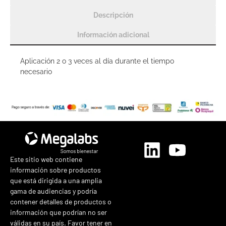
Descripción
Información adicional
Aplicación 2 o 3 veces al día durante el tiempo
necesario
Este sitio web contiene
información sobre productos
que está dirigida a una amplia
gama de audiencias y podría
contener detalles de productos o
información que podrían no ser
válidas en su país. Favor tener en